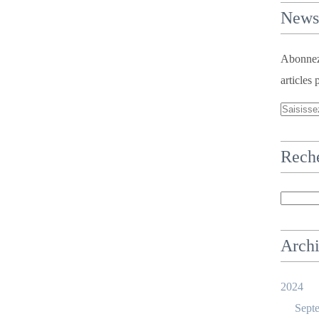
Newsl
Abonnez-
articles 
Rech
Arch
2024
Sept