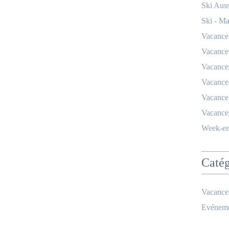
Ski Auss
Ski - M
Vacances
Vacances
Vacances
Vacances
Vacances
Vacances
Week-en
Catég
Vacance
Evéneme