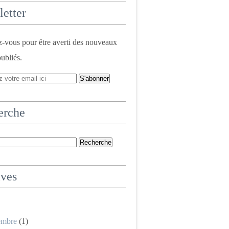
etter
vous pour être averti des nouveaux
publiés.
erche
ives
embre
(1)