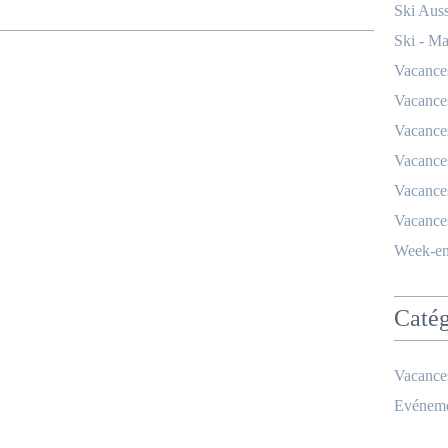
Ski Auss
Ski - M
Vacances
Vacances
Vacances
Vacances
Vacances
Vacances
Week-en
Catég
Vacance
Evéneme