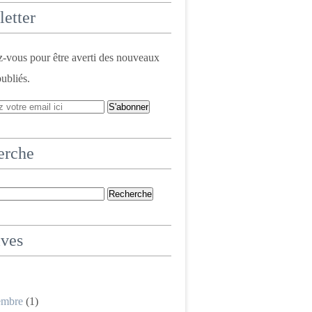
etter
vous pour être averti des nouveaux
publiés.
erche
ives
embre
(1)