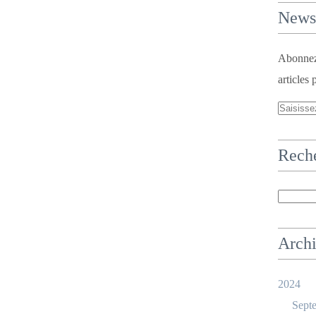
Newsl
Abonnez-
articles 
Rech
Arch
2024
Sept