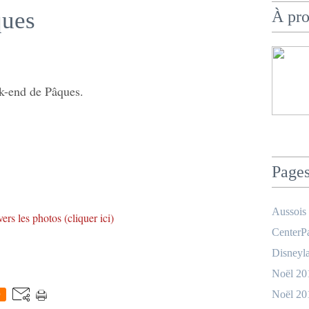
ques
À pr
k-end de Pâques.
Page
Aussois
ers les photos (cliquer ici)
CenterPa
Disneyla
Noël 20
Noël 20
0