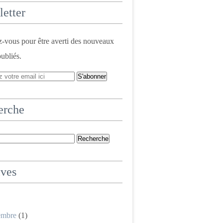
etter
vous pour être averti des nouveaux
publiés.
erche
ives
embre
(1)