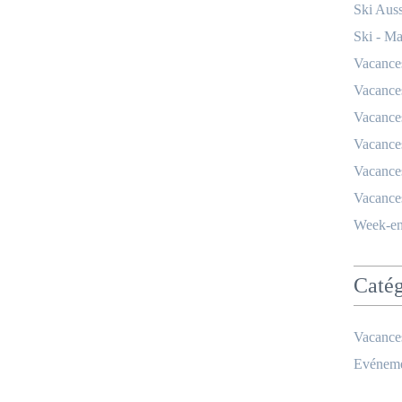
Ski Auss
Ski - M
Vacances
Vacances
Vacances
Vacances
Vacances
Vacances
Week-en
Catég
Vacance
Evéneme