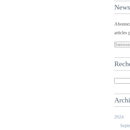
Newsl
Abonnez-
articles 
Rech
Arch
2024
Sept